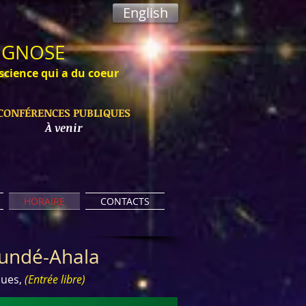
English
 GNOSE​
science qui a du coeur
CONFÉRENCES PUBLIQUES
À venir
HORAIRE
CONTACTS
undé-Ahala
ques,
(Entrée libre)