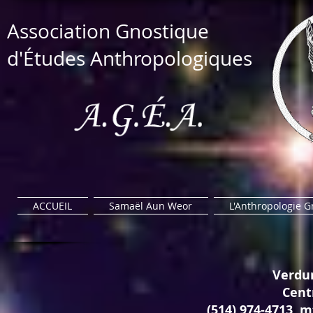
​Association Gnostique​
d'Études Anthropologiques
ACCUEIL
Samaël Aun Weor
L'Anthropologie 
Verdun
Cent
(514) 974-4713,
m